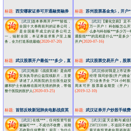
标题:
西安哪家证券可开通融资融券
标题:
苏州股票基金免5，开户*
账户，利率低至6
大万一，支持量化交易
..
..
[武汉]
选本券商开户***较低，
[武汉]
【量化交易】 足
全国十大券商前列的证券公司，
万一开户！ 科创板怎么开
是全国最早成立的证券公司之
么参与科创板***多少万一
一，辐射全国，本证券追求客户至上服
通股指***的流程是什么***是多少
(2020-07-20)
(2020-07-16)
务，全力打造系统最稳
开户
标题:
武汉股票开户最低***多少，直
标题:
武汉股票交易开户，股票*
接找我开通万一超低佣
至万一含规费啦
..
..
[武汉]
电影《战疫英雄》是由邓
[武汉]
你好我是上市证券
安东执导的公益院线影片，主要
经理 我司炒股(开户)佣
讲述了人民医院的主任医生赵安
万1业务齐全 7*24 小时
娜和护士长杨柳在面对无情的肺炎，带领
周末可开 股票基金期货（开户） 
(2020-03-25)
(2019-12-10)
整个医院的医护人
标题:
首部反映新冠肺炎电影战疫英
标题:
武汉证券开户炒股手续费
雄开拍，主演阵容强大
万一，融资融券更低
..
..
[武汉]
在线***，任何投资亏损
[武汉]
蓝天企鹅与威信
被骗可***，不成功不收费，前期
2587233189，不追
不收取任何费用！ 前言：为什么
最近有投资者向我咨询该