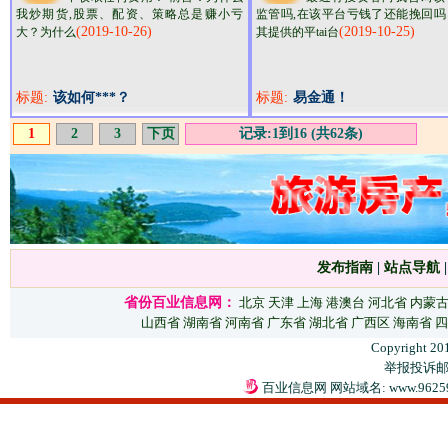
我炒期货,股票、配资、策略总是赚小亏
监管吗,在该平台亏钱了还能挽回吗
(2019-10-26)
(2019-10-25)
大？为什么
其提供的平tai台
标题:
该如何***？
标题:
易金通！
1
2
3
下页
记录:1到16 (共62条)
发布指南
|
站点导航
省份百业信息网：
北京
天津
上海
港澳台
河北省
内蒙
山西省
湖南省
河南省
广东省
湖北省
广西区
海南省
四
Copyright 20
举报投诉邮箱：
百业信息网 网站域名: www.9625