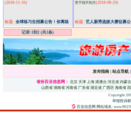
(2018-11-16)
(2018-08-29)
苦于找不到方
标题:
全球练习生招募公告！你离练
标题:
艺人新秀选拔大赛征募公
习生C位出道只差一个机会！
记录:1到2 (共2条)
发布指南
|
站点导航
省份百业信息网：
北京
天津
上海
港澳台
河北省
内蒙
山西省
湖南省
河南省
广东省
湖北省
广西区
海南省
四
Copyright 20
举报投诉邮箱：
百业信息网 网站域名: www.9625