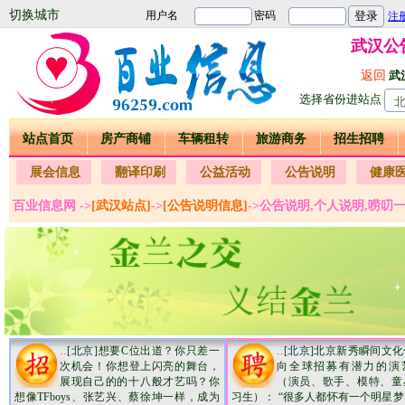
切换城市
武汉公
返回
武
选择省份进站点
站点首页
房产商铺
车辆租转
旅游商务
招生招聘
展会信息
翻译印刷
公益活动
公告说明
健康
百业信息网 ->
[武汉站点]
->
[公告说明信息]
->公告说明,个人说明,唠叨
..
..
[北京]
想要C位出道？你只差一
[北京]
北京新秀瞬间文化
次机会！ ​​你想登上闪亮的舞台，
向全球招募有潜力的演
展现自己的的十八般才艺吗？你
（演员、歌手、模特、童
想像TFboys、张艺兴、蔡徐坤一样，成为
习生）： “很多人都怀有一个明星