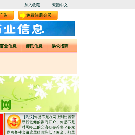
加入收藏
繁體中文
广告
免费注册会员
百业信息
便民信息
供求招商
..
[武汉]
你是不是在网上到处苦苦
寻找低佣的券商开户，你是不是
对网络上的交流心存芥蒂？各家
券商各种套路这里给你降低了佣金，那里