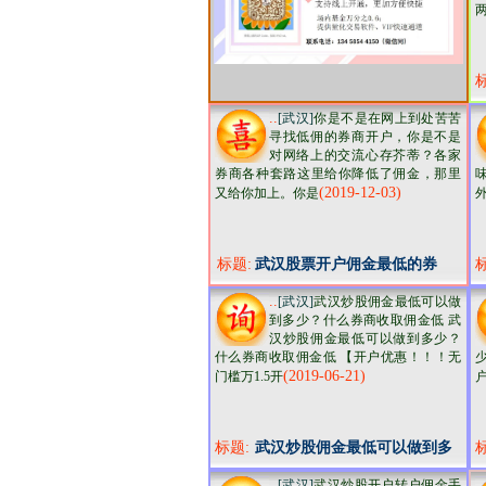
两
..
[武汉]
你是不是在网上到处苦苦
寻找低佣的券商开户，你是不是
对网络上的交流心存芥蒂？各家
券商各种套路这里给你降低了佣金，那里
(2019-12-03)
又给你加上。你是
标题:
武汉股票开户佣金最低的券
商！融资融券ETF基金费率市
..
[武汉]
武汉炒股佣金最低可以做
场最低
到多少？什么券商收取佣金低 武
汉炒股佣金最低可以做到多少？
什么券商收取佣金低 【开户优惠！！！无
(2019-06-21)
门槛万1.5开
标题:
武汉炒股佣金最低可以做到多
少？什么券商收取佣金低
..
[武汉]
武汉炒股开户转户佣金手