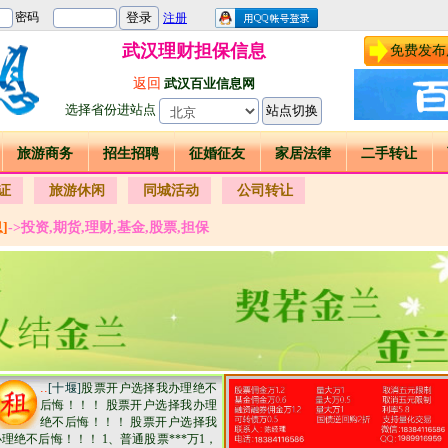
武汉理财担保信息
免费发布
返回
武汉百业信息网
选择省份进站点
旅游商务
招生招聘
征婚征友
家居法律
二手转让
证
旅游休闲
同城活动
公司转让
]
->投资,期货,理财,基金,股票,担保
..
[十堰]
股票开户选择我办理绝不
后悔！！！ 股票开户选择我办理
绝不后悔！！！ 股票开户选择我
办理绝不后悔！！！ 1、普通股票***万1，