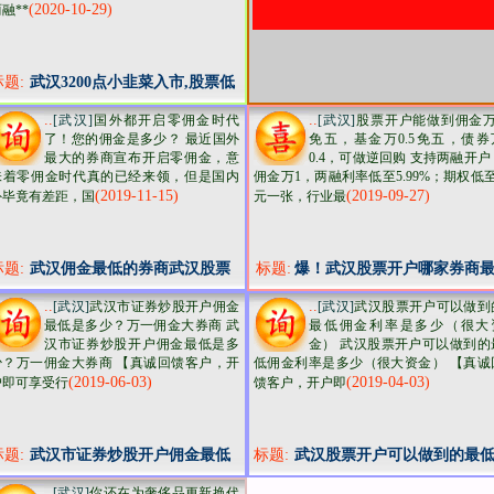
(2020-10-29)
融**
标题:
武汉3200点小韭菜入市,股票低
佣开户去哪里?
..
..
[武汉]
国外都开启零佣金时代
[武汉]
股票开户能做到佣金万
了！您的佣金是多少？ 最近国外
免五，基金万0.5免五，债券
最大的券商宣布开启零佣金，意
0.4，可做逆回购 支持两融开户
味着零佣金时代真的已经来领，但是国内
佣金万1，两融利率低至5.99%；期权低至
(2019-11-15)
(2019-09-27)
外毕竟有差距，国
元一张，行业最
标题:
武汉佣金最低的券商武汉股票
标题:
爆！武汉股票开户哪家券商
开户免五开户
好！语出惊人，这加券商竟
..
..
[武汉]
武汉市证券炒股开户佣金
[武汉]
武汉股票开户可以做到
可以给这么低的佣金
最低是多少？万一佣金大券商 武
最低佣金利率是多少（很大
汉市证券炒股开户佣金最低是多
金） 武汉股票开户可以做到的
少？万一佣金大券商 【真诚回馈客户，开
低佣金利率是多少（很大资金） 【真诚
(2019-06-03)
(2019-04-03)
户即可享受行
馈客户，开户即
标题:
武汉市证券炒股开户佣金最低
标题:
武汉股票开户可以做到的最
是多少？万一佣金大券商
佣金利率是多少（很大资金
..
[武汉]
你还在为奢侈品更新换代