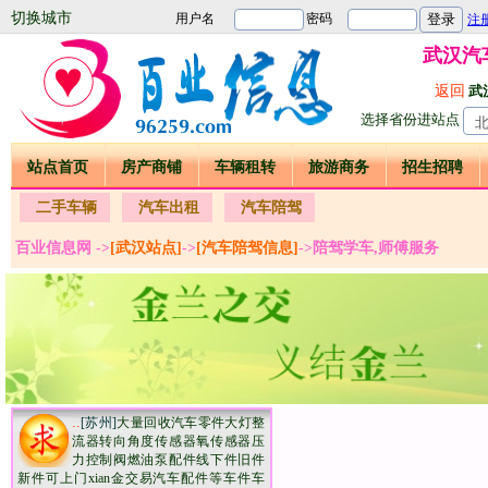
切换城市
武汉汽
返回
武
选择省份进站点
站点首页
房产商铺
车辆租转
旅游商务
招生招聘
二手车辆
汽车出租
汽车陪驾
百业信息网 ->
[武汉站点]
->
[汽车陪驾信息]
->陪驾学车,师傅服务
..
[苏州]
大量回收汽车零件大灯整
流器转向角度传感器氧传感器压
力控制阀燃油泵配件线下件旧件
新件可上门xian金交易汽车配件等车件车