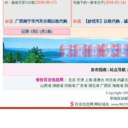
(2018-09-17)
(2018-03-14)
付：最低可至%10首
司旗下的一家专注于
标题:
广西南宁市汽车分期以租代购
标题:
【妙优车】以租代购，诚
不限户籍当天提车
县市代理
记录:1到2 (共2条)
发布指南
|
站点导航
省份百业信息网：
北京
天津
上海
港澳台
河北省
内蒙
山西省
湖南省
河南省
广东省
湖北省
广西区
海南省
四
Copyright 20
举报投诉邮箱：
百业信息网 网站域名: www.9625