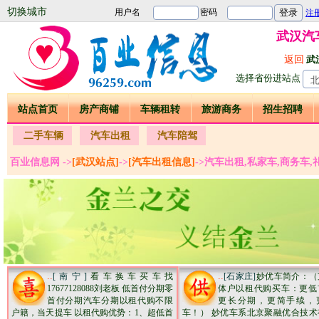
切换城市
武汉汽
返回
武
选择省份进站点
站点首页
房产商铺
车辆租转
旅游商务
招生招聘
二手车辆
汽车出租
汽车陪驾
百业信息网 ->
[武汉站点]
->
[汽车出租信息]
->汽车出租,私家车,商务车
..
..
[南宁]
看车换车买车找
[石家庄]
妙优车简介：（
17677128088刘老板 低首付分期零
体户以租代购买车：更低
首付分期汽车分期以租代购不限
更长分期，更简手续，
户籍，当天提车 以租代购优势：1、超低首
车！） 妙优车系北京聚融优合技术