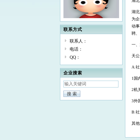
湖北
湖北
为企
动事
联系方式
聘、
联系人：
一、
电话：
天公
QQ：
A:
企业搜索
1国
2机
3外
B:
其他