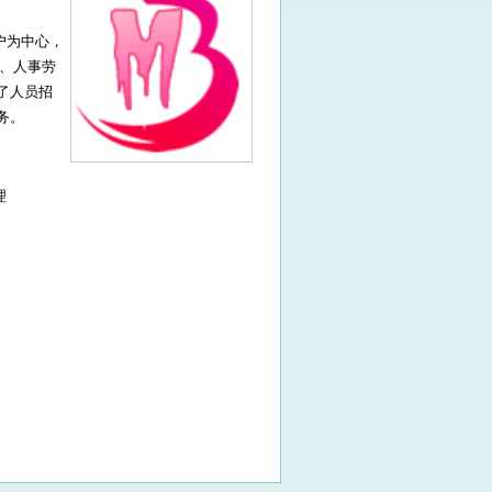
户为中心，
、人事劳
了人员招
务。
理